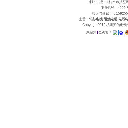
地址：浙江省杭州市拱墅区石
浙江省绿色科技企业-质量诚
服务热线：4000-8
信重点推广单位
投诉与建议：：15825
主营：
铝芯电缆
|
阻燃电缆
|
电线
Copyright2012 杭州安
您是第
位访客！
中国国家强制性产品认证证书
中国国家强制性产品认证证书
2
质量管理体系认证证书