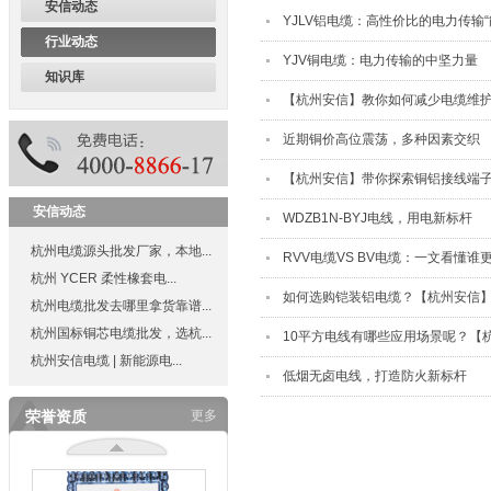
安信动态
YJLV铝电缆：高性价比的电力传输“
行业动态
质量管理体系认证证书
YJV铜电缆：电力传输的中坚力量
知识库
【杭州安信】教你如何减少电缆维
近期铜价高位震荡，多种因素交织
【杭州安信】带你探索铜铝接线端
浙江质量网证书
安信动态
WDZB1N-BYJ电线，用电新标杆
杭州电缆源头批发厂家，本地...
RVV电缆VS BV电缆：一文看懂
杭州 YCER 柔性橡套电...
如何选购铠装铝电缆？【杭州安信
杭州电缆批发去哪里拿货靠谱...
浙江省重质量、守承诺、创品
杭州国标铜芯电缆批发，选杭...
10平方电线有哪些应用场景呢？【
牌暨首批三满意单位
杭州安信电缆 | 新能源电...
低烟无卤电线，打造防火新标杆
荣誉资质
更多
浙江省质量服务双诚信单位