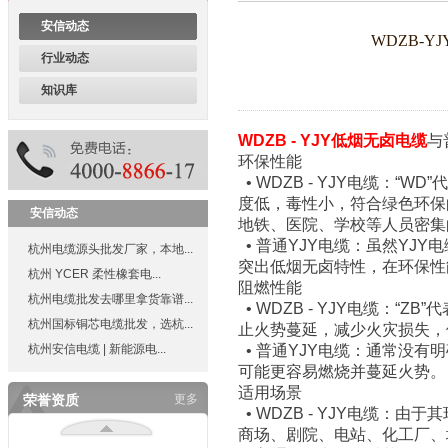
牌暨首批三满意单位
安信动态
WDZB-
行业动态
知识库
浙江省质量服务双诚信单位
WDZB - YJY低烟无卤电缆
与
环保性能
• WDZB - YJY电缆：
度低，毒性小，符合绿色环保
安信动态
地铁、医院、学校等人员密集
• 普通YJY电缆：虽然YJ
浙江省行业质量服务诚信领先
杭州电缆源头批发厂家，本地...
突出低烟无卤特性，在环保性能上
示范企业
杭州 YCER 柔性橡套电...
阻燃性能
杭州电缆批发去哪里拿货靠谱...
• WDZB - YJY电缆：
杭州国标铜芯电缆批发，选杭...
止火势蔓延，减少火灾损失，
杭州安信电缆 | 新能源电...
• 普通YJY电缆：通常没有
可能更容易燃烧并蔓延火势。
浙江省首批工程建设质量领先
产品
适用场景
荣誉资质
更多
• WDZB - YJY电缆
商场、剧院、电站、化工厂、