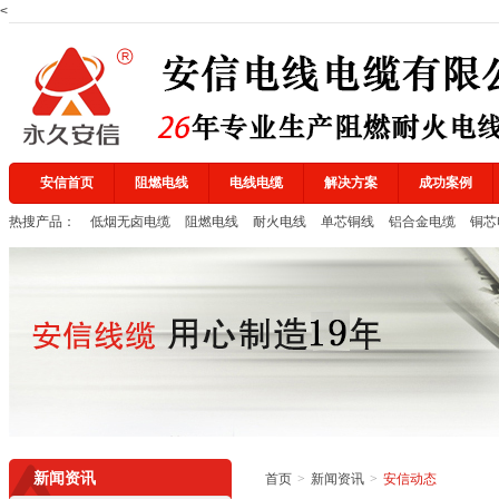
<
中国国家强制性产品认证证书
2
安信首页
阻燃电线
电线电缆
解决方案
成功案例
质量管理体系认证证书
热搜产品：
低烟无卤电缆
阻燃电线
耐火电线
单芯铜线
铝合金电缆
铜芯
浙江质量网证书
新闻资讯
首页
>
新闻资讯
>
安信动态
浙江省重质量、守承诺、创品