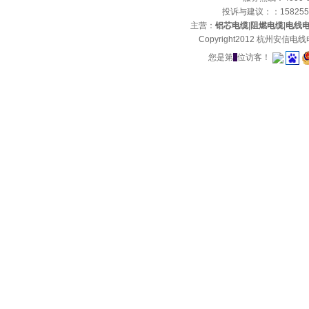
投诉与建议：：15825
主营：
铝芯电缆
|
阻燃电缆
|
电线
Copyright2012 杭州安
浙江省绿色科技企业-质量诚
您是第
位访客！
信重点推广单位